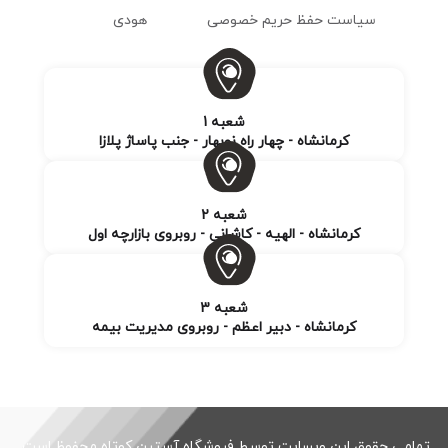
سیاست حفظ حریم خصوصی
هودی
شعبه 1
کرمانشاه - چهار راه نوبهار - جنب پاساژ پلازا
شعبه 2
کرمانشاه - الهیه - کاشانی - روبروی بازارچه اول
شعبه 3
کرمانشاه - دبیر اعظم - روبروی مدیریت بیمه
تمامی حقوق این وبسایت توسط فروشگاه آستین کوتاه محفوظ است.