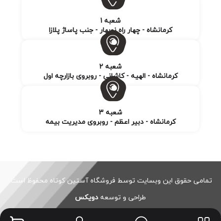
شعبه 1
کرمانشاه - چهار راه نوبهار - جنب پاساژ پلازا
شعبه 2
کرمانشاه - الهیه - کاشانی - روبروی بازارچه اول
شعبه 3
کرمانشاه - دبیر اعظم - روبروی مدیریت بیمه
تمامی حقوق این وبسایت توسط فروشگاه آستین کوتاه محفوظ است.
طراحی و توسعه
دویکس