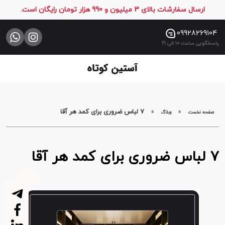
ارسال سفارشات بالای 3 میلیون و 990 هزار تومان رایگان است.
صفحه
نخست
09928269104
پاسخگویی ساعت 10 الی 21
فروشگاه
تماس
با
ما
»
»
7 لباس ضروری برای کمد هر آقا
صفحه نخست
وبلاگ
7 لباس ضروری برای کمد هر آقا