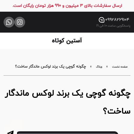
ارسال سفارشات بالای 3 میلیون و 990 هزار تومان رایگان است.
صفحه
نخست
09928269104
پاسخگویی ساعت 10 الی 21
فروشگاه
تماس
با
ما
»
»
چگونه گوچی یک برند لوکس ماندگار ساخت؟
صفحه نخست
وبلاگ
چگونه گوچی یک برند لوکس ماندگار
ساخت؟