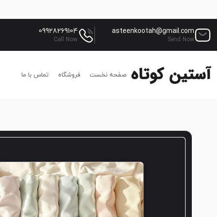
09928269104
asteenkootah@gmail.com
Call Now
Send Now
صفحه نخست
فروشگاه
تماس با ما