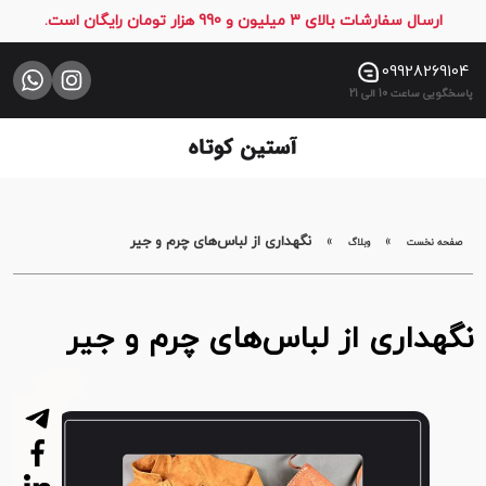
ارسال سفارشات بالای 3 میلیون و 990 هزار تومان رایگان است.
صفحه
نخست
09928269104
پاسخگویی ساعت 10 الی 21
فروشگاه
تماس
با
ما
»
»
نگهداری از لباس‌های چرم و جیر
صفحه نخست
وبلاگ
نگهداری از لباس‌های چرم و جیر