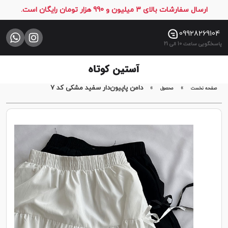
ارسال سفارشات بالای 3 میلیون و 990 هزار تومان رایگان است.
صفحه
نخست
09928269104
پاسخگویی ساعت 10 الی 21
فروشگاه
تماس
با
»
»
دامن پاپیون‌دار سفید مشکی کد ۷
صفحه نخست
محصول
ما