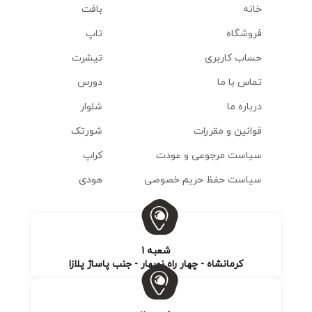
خانه
بافت
فروشگاه
تاپ
حساب کاربری
تیشرت
تماس با ما
دورس
درباره ما
شلوار
قوانین و مقررات
شورتک
سیاست مرجوعی و عودت
کراپ
سیاست حفظ حریم خصوصی
هودی
شعبه 1
کرمانشاه - چهار راه نوبهار - جنب پاساژ پلازا