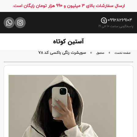
ارسال سفارشات بالای 3 میلیون و 990 هزار تومان رایگان است.
صفحه
نخست
09928269104
پاسخگویی ساعت 10 الی 21
فروشگاه
تماس
با
»
»
سویشرت رنگی باکسی کد 78
صفحه نخست
محصول
ما