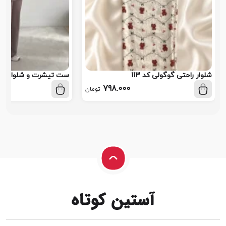
شلوار راحتی گوگولی کد 113
ست تیشرت و شلوار کد 10
798.000
تومان