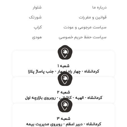
درباره ما
شلوار
قوانین و مقررات
شورتک
سیاست مرجوعی و عودت
کراپ
سیاست حفظ حریم خصوصی
هودی
شعبه 1
کرمانشاه - چهار راه نوبهار - جنب پاساژ پلازا
شعبه 2
کرمانشاه - الهیه - کاشانی - روبروی بازارچه اول
شعبه 3
کرمانشاه - دبیر اعظم - روبروی مدیریت بیمه