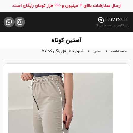
ارسال سفارشات بالای 3 میلیون و 990 هزار تومان رایگان است.
صفحه
نخست
09928269104
پاسخگویی ساعت 10 الی 21
فروشگاه
تماس
با
»
»
شلوار خط بغل رنگی کد ۵7
صفحه نخست
محصول
ما