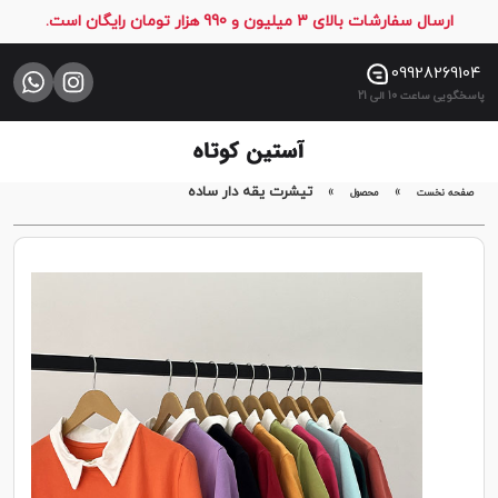
ارسال سفارشات بالای 3 میلیون و 990 هزار تومان رایگان است.
صفحه
نخست
09928269104
پاسخگویی ساعت 10 الی 21
فروشگاه
تماس
با
»
»
تیشرت یقه دار سا‌ده
صفحه نخست
محصول
ما