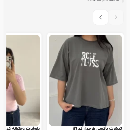
تیشرت باکسی طرحدار کد 119
پلوشرت دخترانه کد 118