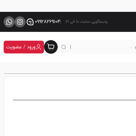
09928269104
پاسخگویی ساعت 10 الی 21
ورود / عضویت