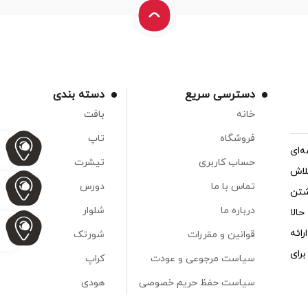
دسترسی سریع
دسته بندی
خانه
بافت
فروشگاه
تاپ
‌ای
حساب کاربری
تیشرت
لاش
تماس با ما
دورس
شتن
درباره ما
شلوار
الا
ائه
قوانین و مقررات
شورتک
رای
سیاست مرجوعی و عودت
کراپ
سیاست حفظ حریم خصوصی
هودی