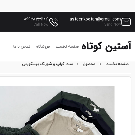
09928269104
asteenkootah@gmail.com
Call Now
Send Now
صفحه نخست
فروشگاه
تماس با ما
صفحه نخست
»
محصول
»
ست کراپ و شورتک بیسکویتی