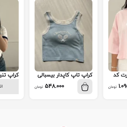
ت کد
کراپ تاپ کاپدار بیسبالی
کراپ تنیس
کد 116
548.000
1.09
ات
تومان
تومان