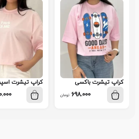
کراپ تیشرت باکسی
کراپ تیشرت اسپر
اسکیت‌برد کد 122
117
0.000
698.000
تومان