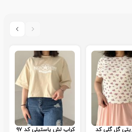
یتی گل گلی کد
کراپ لش پاستیلی کد ۹۷