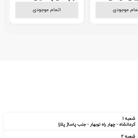
468.000
458.000
مام موجودی
اتمام موجودی
تومان
تومان
شعبه 1
کرمانشاه - چهار راه نوبهار - جنب پاساژ پلازا
شعبه 2