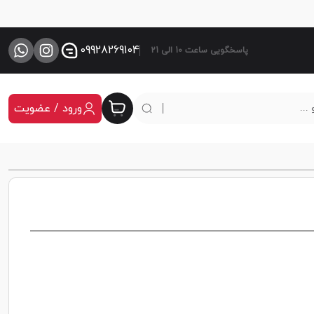
09928269104
پاسخگویی ساعت 10 الی 21
ورود / عضویت