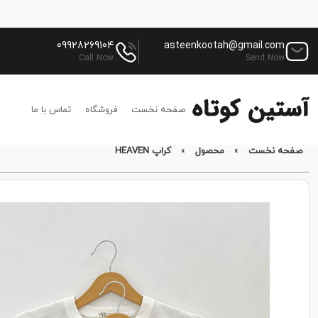
09928269104
asteenkootah@gmail.com
Call Now
Send Now
صفحه نخست
فروشگاه
تماس با ما
صفحه نخست
»
محصول
»
کراپ HEAVEN