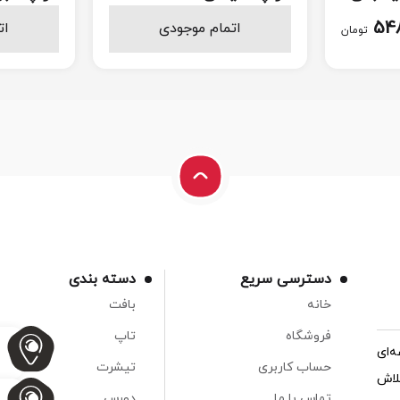
۹۸
438.000
548
اتمام موجودی
ات
تومان
تومان
دسترسی سریع
دسته بندی
خانه
بافت
فروشگاه
تاپ
‌ای
حساب کاربری
تیشرت
لاش
تماس با ما
دورس