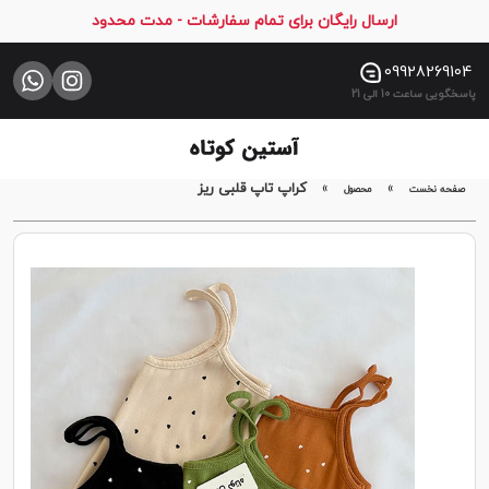
ارسال رایگان برای تمام سفارشات - مدت محدود
صفحه
نخست
09928269104
پاسخگویی ساعت 10 الی 21
فروشگاه
تماس
با
»
»
کراپ تاپ قلبی ریز
صفحه نخست
محصول
ما