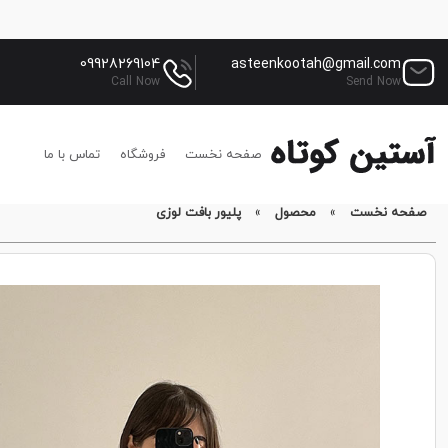
09928269104
asteenkootah@gmail.com
Call Now
Send Now
صفحه نخست
فروشگاه
تماس با ما
صفحه نخست
»
محصول
»
پلیور بافت لوزی