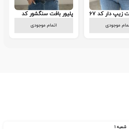
ت زیپ دار کد 67
پلیور بافت سنگشور کد
۶۶
1.158.000
1.158.000
مام موجودی
اتمام موجودی
تومان
تومان
شعبه 1