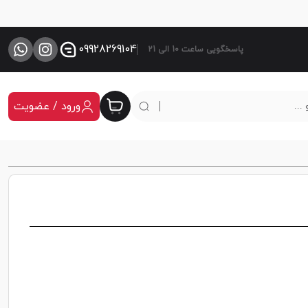
09928269104
پاسخگویی ساعت 10 الی 21
ورود / عضویت