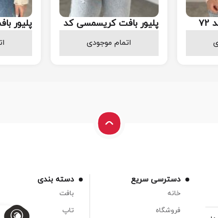
72
پلیور بافت کریسمسی کد
پلیور باف
70
1.218.000
898
ی
اتمام موجودی
ات
تومان
تومان
دسترسی سریع
دسته بندی
خانه
بافت
فروشگاه
تاپ