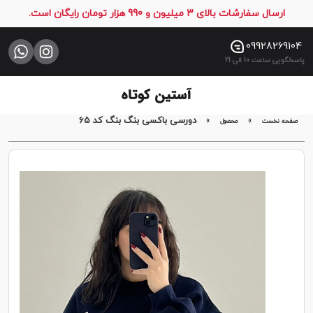
ارسال سفارشات بالای 3 میلیون و 990 هزار تومان رایگان است.
صفحه
نخست
09928269104
پاسخگویی ساعت 10 الی 21
فروشگاه
تماس
با
»
»
دورسی باکسی بنگ بنگ کد ۶۵
صفحه نخست
محصول
ما