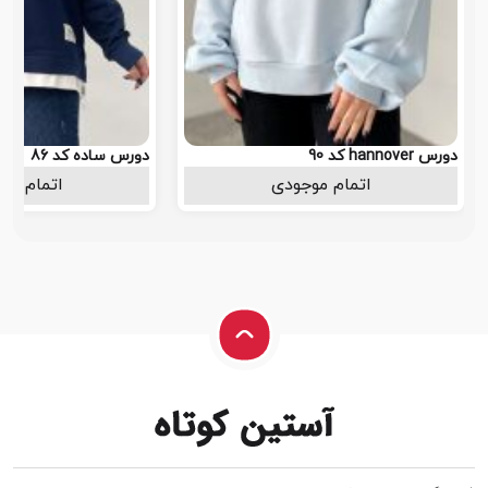
دورس hannover کد 90
دورس ساده کد 86
اتمام موجودی
1.198.000
اتمام مو
تومان