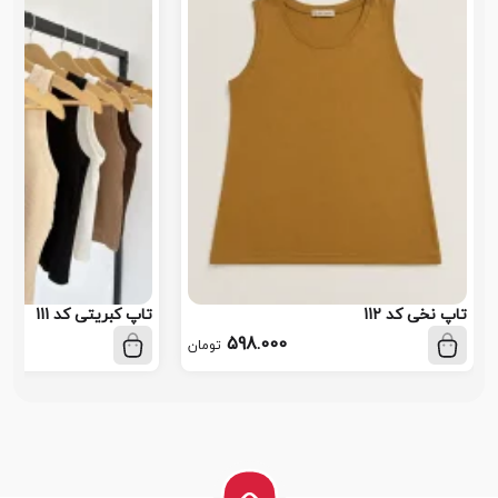
تاپ نخی کد 112
تاپ کبریتی کد 111
598.000
تومان