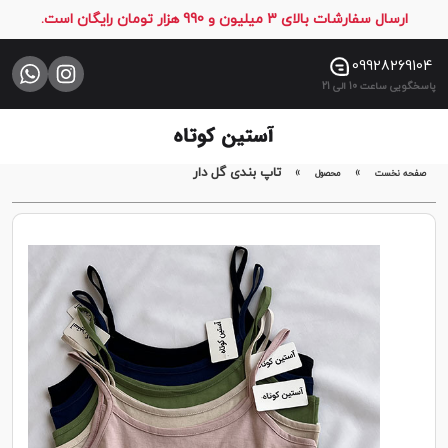
ارسال سفارشات بالای 3 میلیون و 990 هزار تومان رایگان است.
صفحه
نخست
09928269104
پاسخگویی ساعت 10 الی 21
فروشگاه
تماس
با
»
»
تاپ بندی گل دار
صفحه نخست
محصول
ما