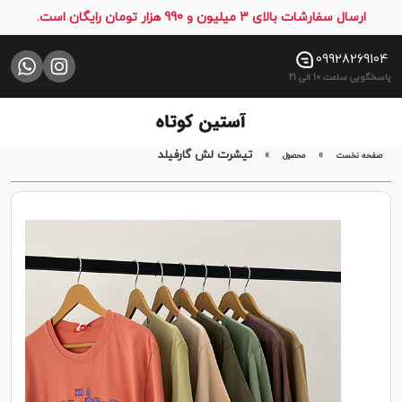
ارسال سفارشات بالای 3 میلیون و 990 هزار تومان رایگان است.
صفحه
نخست
09928269104
پاسخگویی ساعت 10 الی 21
فروشگاه
تماس
با
»
»
تیشرت لش گارفیلد
صفحه نخست
محصول
ما