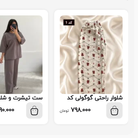
شلوار راحتی گوگولی کد
ست تیشرت و شلوا
110
113
90.000
798.000
تومان