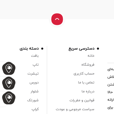
دسترسی سریع
دسته بندی
خانه
بافت
فروشگاه
تاپ
‌ای
حساب کاربری
تیشرت
لاش
تماس با ما
دورس
شتن
درباره ما
شلوار
الا
ائه
قوانین و مقررات
شورتک
رای
سیاست مرجوعی و عودت
کراپ