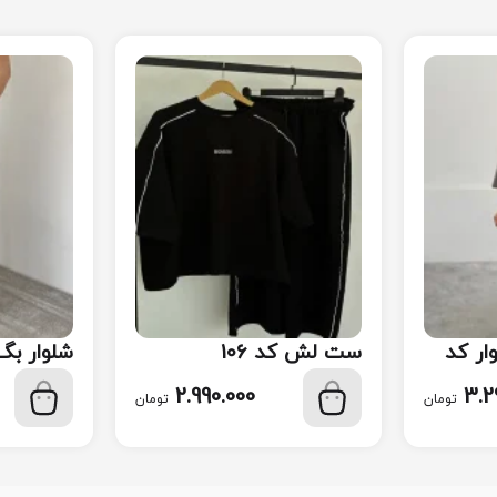
ر کد
ست لش کد 106
شلوار بگ ک
2.990.000
3.2
تومان
تومان