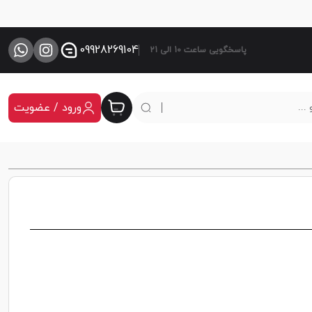
09928269104
پاسخگویی ساعت 10 الی 21
ورود / عضویت