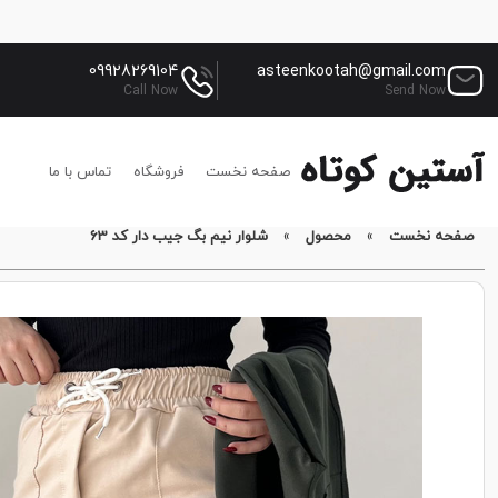
09928269104
asteenkootah@gmail.com
Call Now
Send Now
صفحه نخست
فروشگاه
تماس با ما
صفحه نخست
»
محصول
»
شلوار نیم بگ جیب دار کد 63