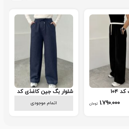
د 104
شلوار بگ جین کاغذی کد
۱۰۲
1.598.000
1.790.000
اتمام موجودی
تومان
تومان