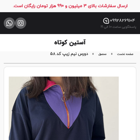
ارسال سفارشات بالای 3 میلیون و 990 هزار تومان رایگان است.
صفحه
نخست
09928269104
پاسخگویی ساعت 10 الی 21
فروشگاه
تماس
با
»
»
دورس نیم زیپ کد ۵8
صفحه نخست
محصول
ما