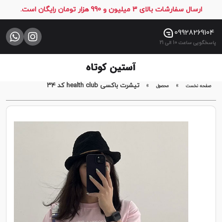
ارسال سفارشات بالای 3 میلیون و 990 هزار تومان رایگان است.
صفحه
نخست
09928269104
پاسخگویی ساعت 10 الی 21
فروشگاه
تماس
با
»
»
تیشرت باکسی health club کد ۳۴
صفحه نخست
محصول
ما