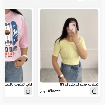
تیشرت جذب کبریتی کد 121
کراپ تیشرت باکسی اسکیت
598.000
تومان