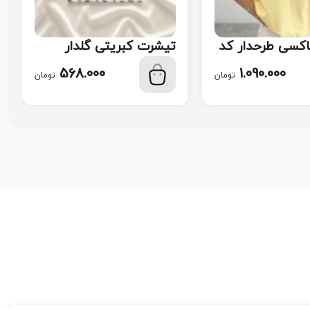
اکسی طرحدار کد
تیشرت‌ کبریتی گلدار
پینترستی کد 114
568.000
1.090.000
تومان
تومان