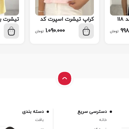
11
کراپ تیشرت اسپرت کد
تیشرت ب
115
117
1.090.000
998
تومان
تومان
دسترسی سریع
دسته بندی
خانه
بافت