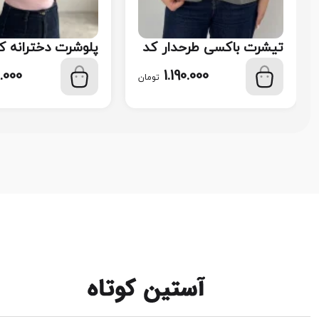
تیشرت باکسی طرحدار کد
پلوشرت دخترانه کد 8
119
.000
1.190.000
تومان