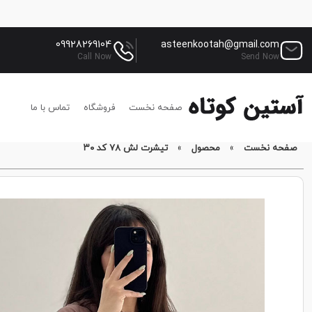
09928269104
asteenkootah@gmail.com
Call Now
Send Now
صفحه نخست
فروشگاه
تماس با ما
صفحه نخست
»
محصول
»
تیشرت لش ۷۸ کد ۳۰