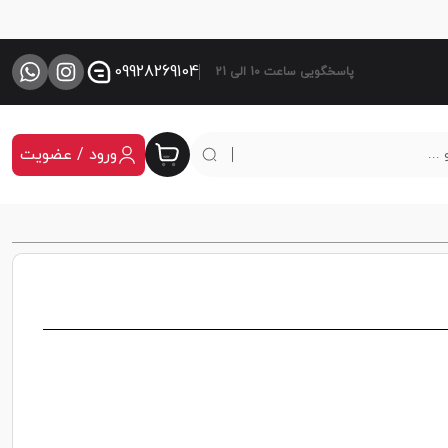
09928269104
پاسخگویی ساعت 10 الی 21
ورود / عضویت