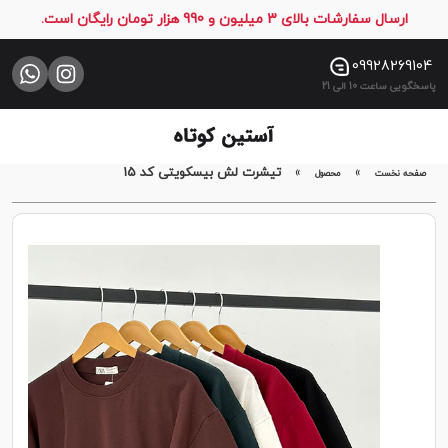
ارسال سفارشات بالای 3 میلیون و 990 هزار تومان رایگان است.
صفحه
نخست
09928269104
پاسخگویی ساعت 10 الی 21
فروشگاه
تماس
با
»
»
تیشرت لش بیسکویتی کد ۱۵
صفحه نخست
محصول
ما