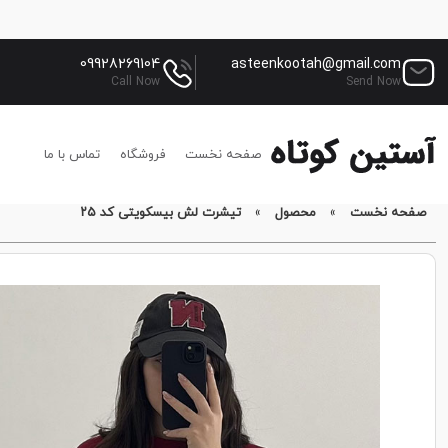
09928269104
asteenkootah@gmail.com
Call Now
Send Now
صفحه نخست
فروشگاه
تماس با ما
صفحه نخست
»
محصول
»
تیشرت لش بیسکویتی کد ۲۵