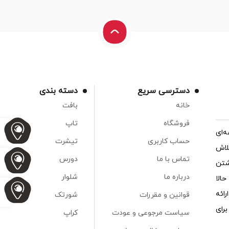
دسترسی سریع
دسته بندی
خانه
بافت
فروشگاه
تاپ
‌ای
حساب کاربری
تیشرت
لاش
تماس با ما
دورس
شتن
درباره ما
شلوار
الا
ائه
قوانین و مقررات
شورتک
رای
سیاست مرجوعی و عودت
کراپ