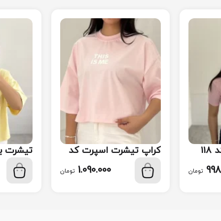
11
کراپ تیشرت اسپرت کد
تیشرت ب
115
117
1.090.000
998
تومان
تومان