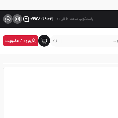
09928269104
پاسخگویی ساعت 10 الی 21
ورود / عضویت