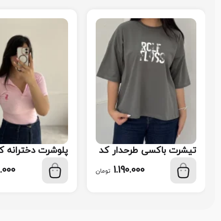
تیشرت باکسی طرحدار کد
پلوشرت دخترانه کد 8
119
.000
1.190.000
تومان