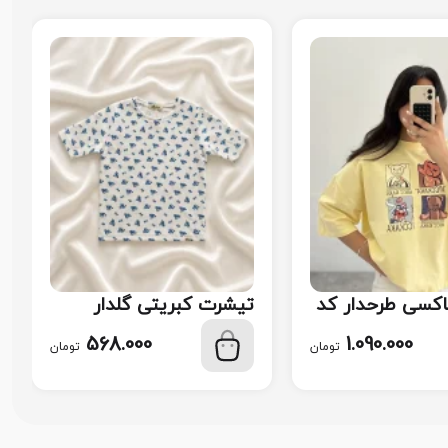
اکسی طرحدار کد
تیشرت‌ کبریتی گلدار
پینترستی کد 114
568.000
1.090.000
تومان
تومان