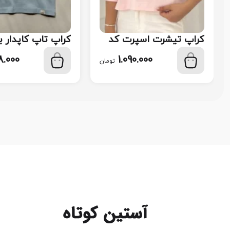
کراپ تیشرت اسپرت کد
کراپ تاپ کاپدار ب
117
کد 116
.000
1.090.000
تومان