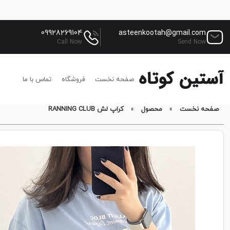
09928269104
asteenkootah@gmail.com
Call Now
Send Now
صفحه نخست
فروشگاه
تماس با ما
صفحه نخست
»
محصول
»
کراپ لش RANNING CLUB