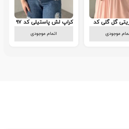
یتی گل گلی کد
کراپ لش پاستیلی کد ۹۷
468.000
458.000
مام موجودی
اتمام موجودی
تومان
تومان