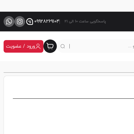
09928269104
پاسخگویی ساعت 10 الی 21
ورود / عضویت