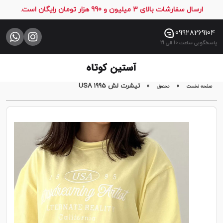
ارسال سفارشات بالای 3 میلیون و 990 هزار تومان رایگان است.
صفحه
نخست
09928269104
پاسخگویی ساعت 10 الی 21
فروشگاه
تماس
با
»
»
تیشرت لش USA 1995
صفحه نخست
محصول
ما