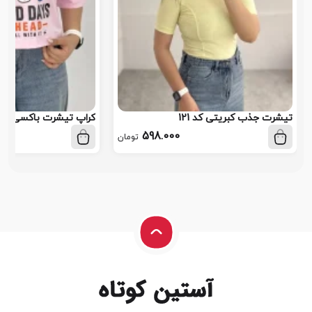
تیشرت جذب کبریتی کد 121
کراپ تیشرت باکسی اسکیت
598.000
تومان