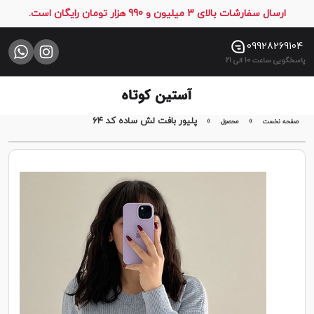
ارسال سفارشات بالای 3 میلیون و 990 هزار تومان رایگان است.
صفحه
نخست
09928269104
پاسخگویی ساعت 10 الی 21
فروشگاه
تماس
با
»
»
پلیور بافت لش ساده کد ۶۴
صفحه نخست
محصول
ما