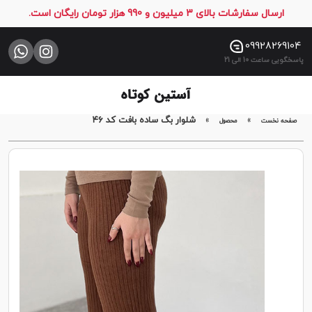
ارسال سفارشات بالای 3 میلیون و 990 هزار تومان رایگان است.
صفحه
نخست
09928269104
پاسخگویی ساعت 10 الی 21
فروشگاه
تماس
با
»
»
شلوار بگ ساده بافت کد ۴۶
صفحه نخست
محصول
ما