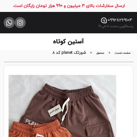
ارسال سفارشات بالای 3 میلیون و 990 هزار تومان رایگان است.
صفحه
نخست
09928269104
پاسخگویی ساعت 10 الی 21
فروشگاه
تماس
با
»
»
شورتک planet کد 8
صفحه نخست
محصول
ما