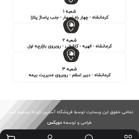
شعبه 1
کرمانشاه - چهار راه نوبهار - جنب پاساژ پلازا
شعبه 2
کرمانشاه - الهیه - کاشانی - روبروی بازارچه اول
شعبه 3
کرمانشاه - دبیر اعظم - روبروی مدیریت بیمه
تمامی حقوق این وبسایت توسط فروشگاه آستین کوتاه محفوظ است.
طراحی و توسعه
دویکس