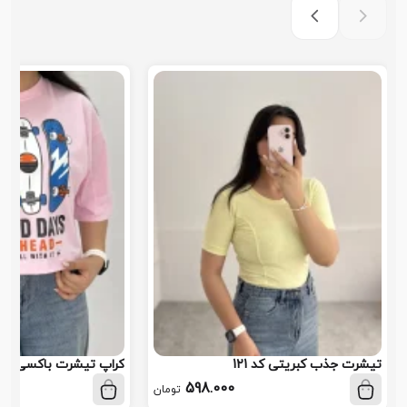
تیشرت جذب کبریتی کد 121
کراپ تیشرت باکسی اسکیت
598.000
تومان