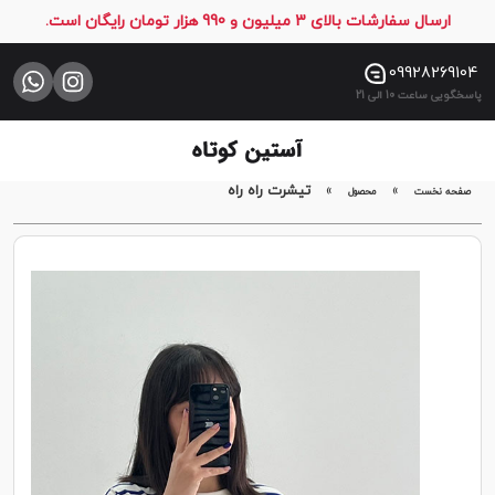
ارسال سفارشات بالای 3 میلیون و 990 هزار تومان رایگان است.
صفحه
نخست
09928269104
پاسخگویی ساعت 10 الی 21
فروشگاه
تماس
با
»
»
تیشرت راه راه
صفحه نخست
محصول
ما