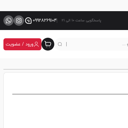
09928269104
پاسخگویی ساعت 10 الی 21
ورود / عضویت