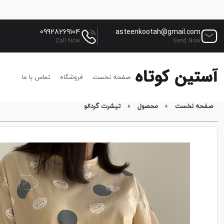
09928269104
asteenkootah@gmail.com
Call Now
Send Now
صفحه نخست
فروشگاه
تماس با ما
صفحه نخست
»
محصول
»
تیشرت گردالو