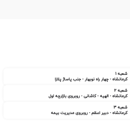
شعبه 1
کرمانشاه - چهار راه نوبهار - جنب پاساژ پلازا
شعبه 2
کرمانشاه - الهیه - کاشانی - روبروی بازارچه اول
شعبه 3
کرمانشاه - دبیر اعظم - روبروی مدیریت بیمه