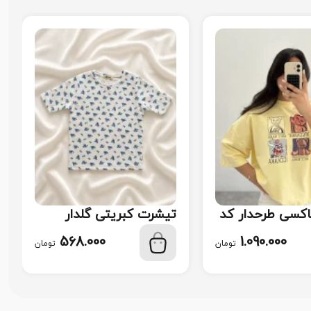
اکسی طرحدار کد
تیشرت‌ کبریتی گلدار
پینترستی کد 114
568.000
1.090.000
تومان
تومان