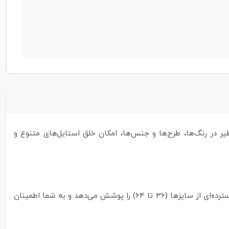
ر در رنگ‌ها، طرح‌ها و جنس‌ها، امکان خلق استایل‌های متنوع و
تیشرت گردالو، انتخابی ایده‌آل برای کسانی که به دنبال ترکیبی از راحتی، کیفیت و استایل هستند. این تیشرت با طراحی فری سایز، طیف گسترده‌ای از سایزها (36 تا 64) را پوشش می‌دهد و به شما اطمینان