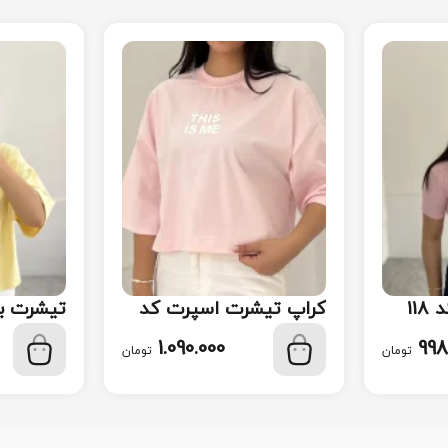
11
کراپ تیشرت اسپرت کد
تیشرت ب
115
117
1.090.000
998
تومان
تومان