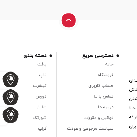
دسترسی سریع
دسته بندی
خانه
بافت
فروشگاه
تاپ
‌ای
حساب کاربری
تیشرت
لاش
تماس با ما
دورس
شتن
درباره ما
شلوار
الا
ائه
قوانین و مقررات
شورتک
رای
سیاست مرجوعی و عودت
کراپ