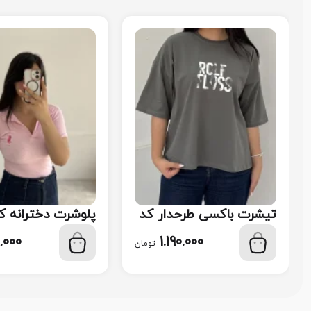
تیشرت باکسی طرحدار کد
پلوشرت دخترانه کد 8
119
.000
1.190.000
تومان