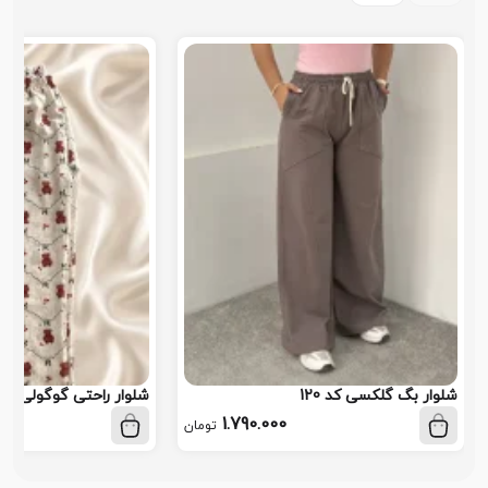
شلوار بگ گلکسی کد 120
شلوار راحتی گوگولی کد 113
1.790.000
تومان