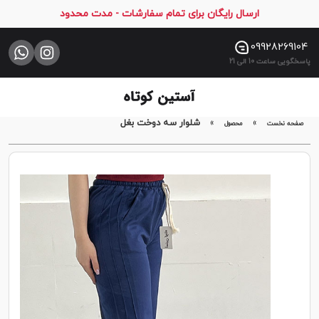
ارسال رایگان برای تمام سفارشات - مدت محدود
صفحه
نخست
09928269104
پاسخگویی ساعت 10 الی 21
فروشگاه
تماس
با
»
»
شلوار سه دوخت بغل
صفحه نخست
محصول
ما