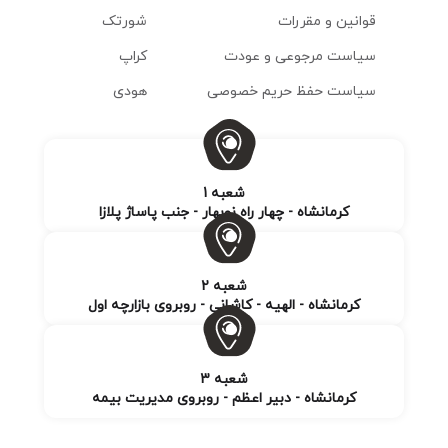
قوانین و مقررات
شورتک
سیاست مرجوعی و عودت
کراپ
سیاست حفظ حریم خصوصی
هودی
شعبه 1
کرمانشاه - چهار راه نوبهار - جنب پاساژ پلازا
شعبه 2
کرمانشاه - الهیه - کاشانی - روبروی بازارچه اول
شعبه 3
کرمانشاه - دبیر اعظم - روبروی مدیریت بیمه