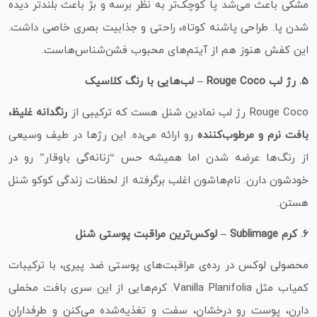
مشکی باعث می‌شد پا کوچک‌تر به نظر برسه و بژ باعث بلندتر دیده
شدن پا. طراحی پاشنه کوتاه، راحتی و جذابیت بصری خاصی داشت.
این کفش هنوز هم از آیتم‌های محبوب فشن‌شناس‌هاست.
5. رژ لب Rouge Coco – لب‌هایی با رنگ کلاسیک
Rouge Coco رژ لب نمادین شنل هست که ترکیبی از
رنگدانه غلیظ،
بافت نرم و مرطوب‌کننده
رو ارائه می‌ده. این رژها در طیف وسیعی
از رنگ‌ها عرضه شدن اما همیشه حس “زنانه‌گی باوقار” رو در
خودشون دارن. نام‌هاشون اغلب برگرفته از لحظات زندگی کوکو شنل
هستن.
6. کرم Sublimage – لوکس‌ترین مراقبت پوستی شنل
محصولی لوکس در رده‌ی مراقبت‌های پوستی ضد پیری، با ترکیبات
کمیاب مثل Vanilla Planifolia. کرم‌هایی از این سری بافت مخملی
دارن، پوست رو درخشان، سفت و تغذیه‌شده می‌کنن و طرفداران