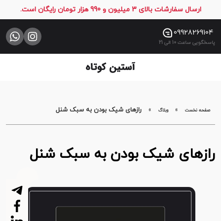
ارسال سفارشات بالای 3 میلیون و 990 هزار تومان رایگان است.
صفحه
نخست
09928269104
پاسخگویی ساعت 10 الی 21
فروشگاه
تماس
با
ما
»
»
رازهای شیک بودن به سبک شنل
صفحه نخست
وبلاگ
رازهای شیک بودن به سبک شنل