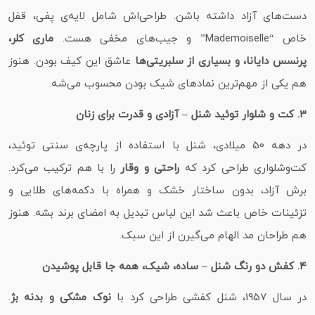
دست‌های آزاد داشته باشن. طراحی‌اش شامل لایه‌ی پفی، قفل
خاص “Mademoiselle” و جیب‌های مخفی هست.
ماری کلر،
پرنسس دایانا، و بسیاری از سلبریتی‌ها
عاشق این کیف بودن. هنوز
هم یکی از مهم‌ترین نمادهای شیک بودن محسوب می‌شه.
3. کت‌ و شلوار توئید شنل – آزادی و قدرت برای زنان
در دهه 50 میلادی، شنل با استفاده از پارچه‌ی سنتی توئید،
کت‌وشلواری طراحی کرد که
راحتی و وقار
را با هم ترکیب می‌کرد.
برش آزاد، بدون ساختار خشک و همراه با دکمه‌های طلایی و
تزئینات خاص باعث شد این لباس تبدیل به امضای برند بشه. هنوز
هم طراحان مد الهام می‌گیرن از این سبک.
4. کفش دو رنگ شنل – ساده، شیک، همه‌ جا قابل پوشیدن
در سال 1957، شنل کفشی طراحی کرد با
نوک مشکی و بدنه بژ
.