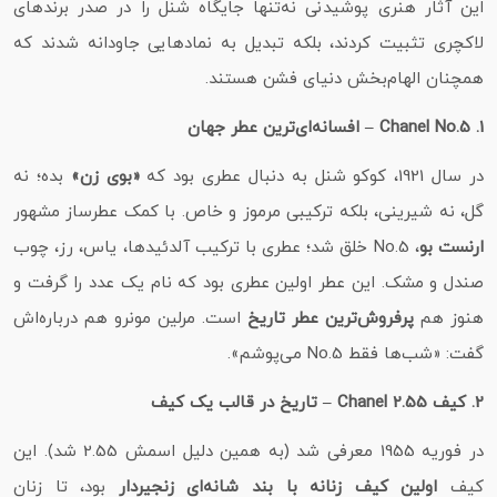
این آثار هنری پوشیدنی نه‌تنها جایگاه شنل را در صدر برندهای
لاکچری تثبیت کردند، بلکه تبدیل به نمادهایی جاودانه شدند که
همچنان الهام‌بخش دنیای فشن هستند.
1. Chanel No.5 – افسانه‌ای‌ترین عطر جهان
در سال 1921، کوکو شنل به دنبال عطری بود که
«بوی زن»
بده؛ نه
گل، نه شیرینی، بلکه ترکیبی مرموز و خاص. با کمک عطرساز مشهور
ارنست بو
، No.5 خلق شد؛ عطری با ترکیب آلدئیدها، یاس، رز، چوب
صندل و مشک. این عطر اولین عطری بود که نام یک عدد را گرفت و
هنوز هم
پرفروش‌ترین عطر تاریخ
است. مرلین مونرو هم درباره‌اش
گفت: «شب‌ها فقط No.5 می‌پوشم».
2. کیف Chanel 2.55 – تاریخ در قالب یک کیف
در فوریه 1955 معرفی شد (به همین دلیل اسمش 2.55 شد). این
کیف
اولین کیف زنانه با بند شانه‌ای زنجیردار
بود، تا زنان