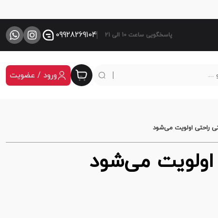
09928269104
پاسخگویی ساعت 10 الی 21
ورود / عضویت
ی راحتی اولویت می‌شود
اولویت می‌شود