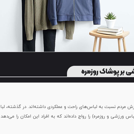
Nike و Puma نقش مهمی در تغییر نگرش مردم نسبت به لباس‌های راحت و عملکردی داشته‌ا
د، اما امروزه این برندها مفهوم Athleisure (ترکیب لباس ورزشی و روزمره) را رواج داده‌اند که به