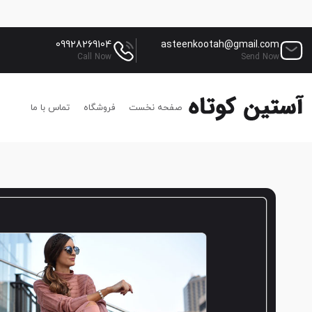
09928269104
asteenkootah@gmail.com
Call Now
Send Now
صفحه نخست
فروشگاه
تماس با ما