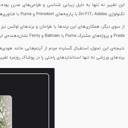
تکنولوژی Dri-FIT، Adidas با پارچه‌های Primeknit و Puma با فناوری‌های dryCELL محصولاتی ارائه داده‌اند که هم راحت و هم شیک هستند.
Prada و پروژه‌های مشترک Puma با Balmain و Fenty نشان‌دهنده‌ی این است که لباس‌های ورزشی دیگر صرفاً محدود به ورزش نیستند، بلکه به بخشی از فرهنگ مد جهانی تبدیل شده‌اند.
نتیجه‌ی این تحول، استقبال گسترده مردم از آیتم‌هایی مانند هود
برندهای ورزشی نه‌ تنها استانداردهای راحتی را در پوشاک روزمره تغیی