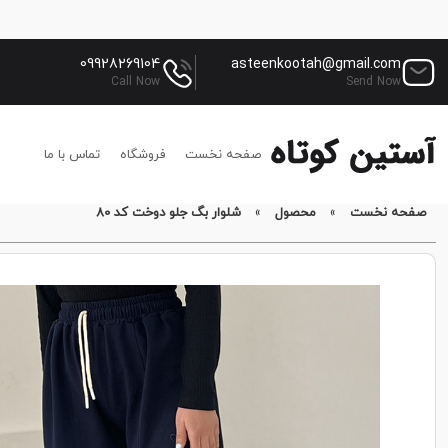
09928269104
asteenkootah@gmail.com
Call Now
Send Now
صفحه نخست
فروشگاه
تماس با ما
صفحه نخست
»
محصول
»
شلوار بگ جلو دوخت کد 80