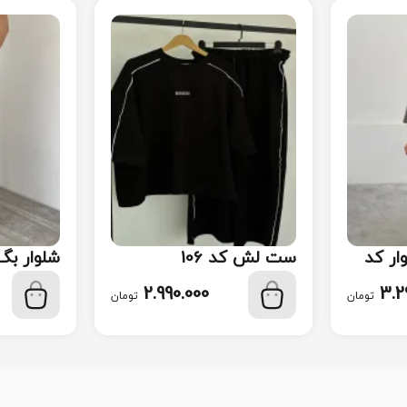
ر کد
ست لش کد 106
شلوار بگ ک
2.990.000
3.2
تومان
تومان