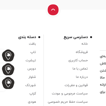
دسترسی سریع
دسته بندی
خانه
بافت
فروشگاه
تاپ
‌ای
حساب کاربری
تیشرت
لاش
تماس با ما
دورس
شتن
درباره ما
شلوار
الا
ائه
قوانین و مقررات
شورتک
رای
سیاست مرجوعی و عودت
کراپ
سیاست حفظ حریم خصوصی
هودی