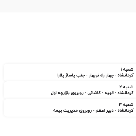
شعبه 1
کرمانشاه - چهار راه نوبهار - جنب پاساژ پلازا
شعبه 2
کرمانشاه - الهیه - کاشانی - روبروی بازارچه اول
شعبه 3
کرمانشاه - دبیر اعظم - روبروی مدیریت بیمه