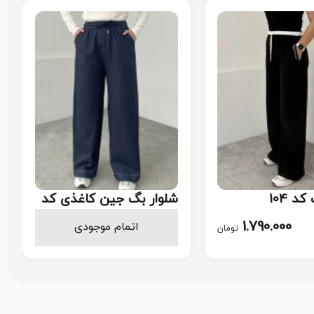
د 104
شلوار بگ جین کاغذی کد
۱۰۲
1.598.000
1.790.000
اتمام موجودی
تومان
تومان