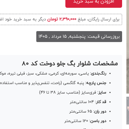
افزودن به سبد خرید
برای ارسال رایگان، مبلغ
2,390,000 تومان
دیگر به سبد خرید خود اض
بروزرسانی قیمت: پنجشنبه, ۱۵ مرداد , ۱۴۰۵
مشخصات شلوار بگ جلو دوخت کد 80
رنگ‌بندی:
یاسی، سورمه‌ای، کرمی، مشکی، سبز، فیلی تیره، موکا
جنس پارچه:
پنبه گلگسی (راحت، تنفس‌پذیر و مناسب استفاده 
سایز:
فری‌سایز (مناسب سایز 38 تا 46)
قد کار:
104 سانتی‌متر
دور ران:
65 سانتی‌متر
دور باسن:
120 سانتی‌متر