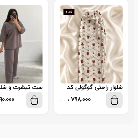
شلوار راحتی گوگولی کد
ست تیشرت و شلوا
110
113
90.000
798.000
تومان