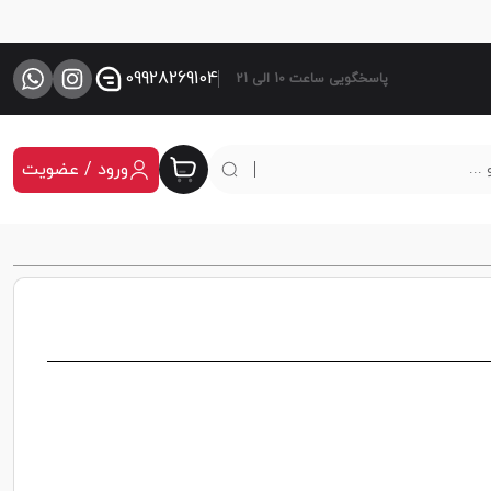
09928269104
پاسخگویی ساعت 10 الی 21
ورود / عضویت