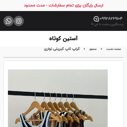
ارسال رایگان برای تمام سفارشات - مدت محدود
صفحه
نخست
09928269104
پاسخگویی ساعت 10 الی 21
فروشگاه
تماس
با
»
»
کراپ تاپ کبریتی نواری
صفحه نخست
محصول
ما