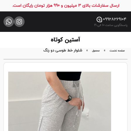
ارسال سفارشات بالای 3 میلیون و 990 هزار تومان رایگان است.
صفحه
نخست
09928269104
پاسخگویی ساعت 10 الی 21
فروشگاه
تماس
با
»
»
شلوار خط طوسی دو رنگ
صفحه نخست
محصول
ما