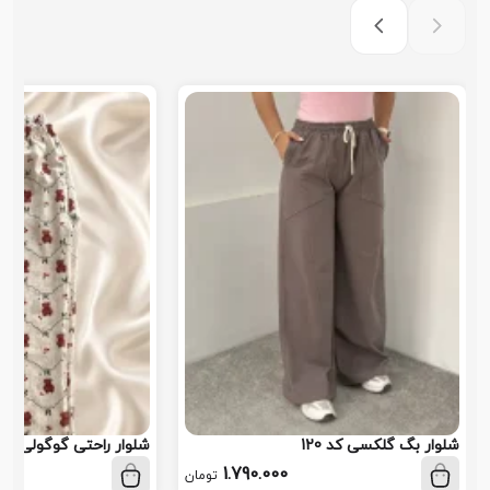
شلوار بگ گلکسی کد 120
شلوار راحتی گوگولی کد 113
1.790.000
تومان