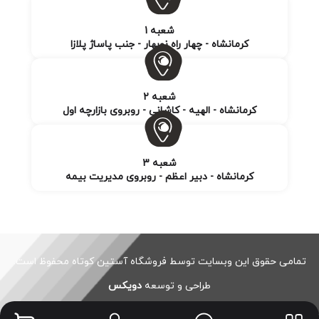
شعبه 1
کرمانشاه - چهار راه نوبهار - جنب پاساژ پلازا
شعبه 2
کرمانشاه - الهیه - کاشانی - روبروی بازارچه اول
شعبه 3
کرمانشاه - دبیر اعظم - روبروی مدیریت بیمه
تمامی حقوق این وبسایت توسط فروشگاه آستین کوتاه محفوظ است.
طراحی و توسعه
دویکس